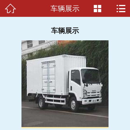



车辆展示
首页

关于我们
车辆展示
搬家必读
服务项目
服务准则
服务介绍
案例展示
车辆展示
联系我们