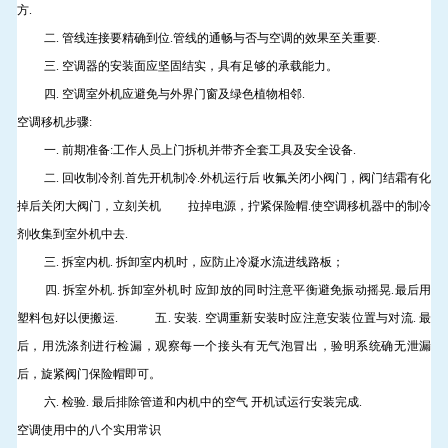
方.
二. 管线连接要精确到位.管线的通畅与否与空调的效果至关重要.
三. 空调器的安装面应坚固结实，具有足够的承载能力。
四. 空调室外机应避免与外界门窗及绿色植物相邻.
空调移机步骤:
一. 前期准备:工作人员上门拆机并带齐全套工具及安全设备.
二. 回收制冷剂.首先开机制冷.外机运行后 收氟关闭小阀门，阀门结霜有化
掉后关闭大阀门，立刻关机 拉掉电源，拧紧保险帽.使空调移机器中的制冷
剂收集到室外机中去.
三. 拆室内机. 拆卸室内机时，应防止冷凝水流进线路板；
四. 拆室外机. 拆卸室外机时 应卸放的同时注意平衡避免振动摇晃.最后用
塑料包好以便搬运. 五. 安装. 空调重新安装时应注意安装位置与对流. 最
后，用洗涤剂进行检漏，观察每一个接头有无气泡冒出，验明系统确无泄漏
后，旋紧阀门保险帽即可。
六. 检验. 最后排除管道和内机中的空气 开机试运行安装完成.
空调使用中的八个实用常识