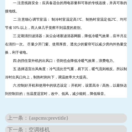
一.注意线路安全：应具备适合的用电容量和可靠的专线连接，并具可靠的
接地线。
二.注意细心调节室温： 制冷时室温定高1℃、制热时室温定低2℃、均可
节省 10% 以上，而人体几乎觉察不到温度的差别。
三.定期清扫滤清器：灰尘会堵塞滤清器网眼，降低冷暖气效果，应半月左
右清扫一次。 尽量少开门窗、使用厚质、透光少的窗帘可以减少房内外热量交
换，利于省电。
四.勿挡住室外机的出风口：否则也会降低冷暖气效果，浪费电力。
五.选择适宜出风角度：冷气流比空气重，易下沉，暖气流则相反。所以制
冷时出风口向上，制热时则向下，调温效率大大提高。
六.控制好开机和使用中的状态设定：开机时，设置高冷 / 高热，以最快达
到控制目的；当温度适宜时，改中、低风，减少能耗，降低噪音。
上一条：{aspcms:prevtitle}
下一条：空调移机