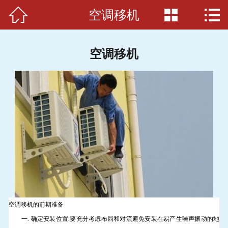



空调移机
首页

关于我们
空调移机
搬家必读
服务项目
服务准则
服务介绍
案例展示
车辆展示
空调移机的前期准备
一. 确定安装位置.要充分考虑布局和对流避免安装在易产生噪声振动的地
联系我们