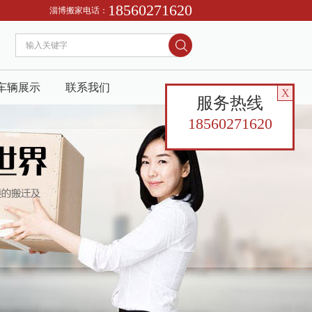
18560271620
区搬家服务，找淄博搬家公司请到喜达搬家，电话13280689970
淄博搬家电话：
车辆展示
联系我们
X
服务热线
18560271620