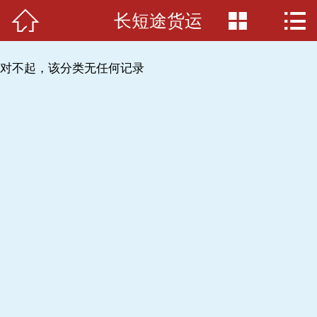



长短途货运
首页

关于我们
对不起，该分类无任何记录
搬家必读
服务项目
服务准则
服务介绍
案例展示
车辆展示
联系我们