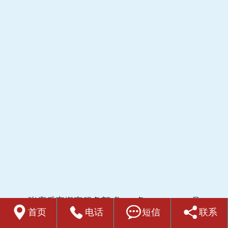
张店乐家搬家服务部
鲁ICP备2022018514号




首页
电话
短信
联系