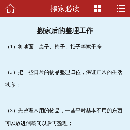



搬家必读
首页

关于我们
搬家后的整理工作
搬家必读
（1）将地面、桌子、椅子、柜子等擦干净；
服务项目
服务准则
（2）把一些日常的物品整理归位，保证正常的生活
服务介绍
秩序；
案例展示
（3）先整理常用的物品，一些平时基本不用的东西
车辆展示
可以放进储藏间以后再整理；
联系我们