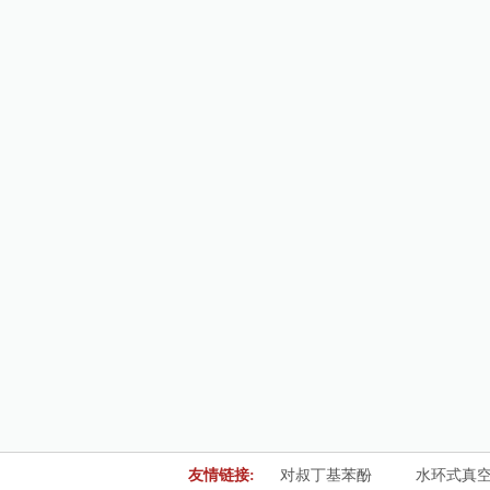
友情链接:
对叔丁基苯酚
水环式真