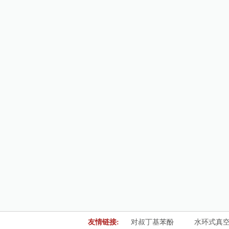
友情链接:
对叔丁基苯酚
水环式真