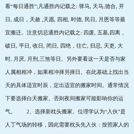
看“每日通胜”;凡通胜内记载之: 驿马, 天马,德合, 开
日, 成日，天赦 ,天愿, 四相, 时德, 民日, 月恩等等最
宜搬迁。注意切忌通胜内记载之: 四废, 五墓,四离，
破日, 平日, 收日, 闭日, 四绝，往亡, 归忌, 天吏, 大
时, 月厌, 月刑,三煞等日。另外要看这一天是否与家
人属相相冲，如果相冲择另择日。在此基础上找出当
天的具体适宜时辰，定出适宜的搬家时间。通常情况
下要选择白天搬家。否则夜间搬家可能影响你的运
气。 2、选择新枕头搬家。位理学认为“入伙”是
人丁气场的转移，因此需要枕头先入伙：按照家人的