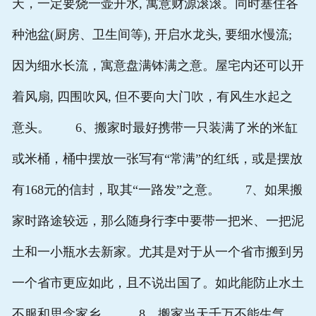
天，一定要烧一壶开水, 寓意财源滚滚。同时塞住各
种池盆(厨房、卫生间等), 开启水龙头, 要细水慢流;
因为细水长流，寓意盘满钵满之意。屋宅内还可以开
着风扇, 四围吹风, 但不要向大门吹，有风生水起之
意头。 6、搬家时最好携带一只装满了米的米缸
或米桶，桶中摆放一张写有“常满”的红纸，或是摆放
有168元的信封，取其“一路发”之意。 7、如果搬
家时路途较远，那么随身行李中要带一把米、一把泥
土和一小瓶水去新家。尤其是对于从一个省市搬到另
一个省市更应如此，且不说出国了。如此能防止水土
不服和思念家乡。 8、搬家当天千万不能生气，