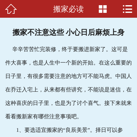



搬家必读
首页

关于我们
搬家不注意这些 小心日后麻烦上身
搬家必读
辛辛苦苦忙完装修，终于要搬进新家了。这可是
服务项目
件大喜事，也是人生中一个新的开始。在这么重要的
服务准则
日子里，有很多需要注意的地方可不能马虎。中国人
服务介绍
在乔迁入宅上，从来都有些讲究，不能说是迷信，在
案例展示
这种喜庆的日子里，也是为了讨个喜气。接下来就来
看看搬新家有哪些注意事项吧。
车辆展示
1、要选适宜搬家的“良辰美景”。择日可以参
联系我们